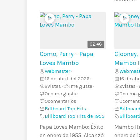
02:46
Como, Perry – Papa
Clooney,
Loves Mambo
Mambo I
Webmaster
Webmast
•
16 de abril del 2026
16 de abr
•
2
vistas
1
me gusta
2
vistas
•
•
•
0
no me gusta
0
no me 
•
0
comentarios
0
coment
Billboard Top Hits
Billboard
Billboard Top Hits de 1955
Billboar
Papa Loves Mambo: Éxito
Mambo Ita
en enero de 1955. Alcanzó
enero de 1