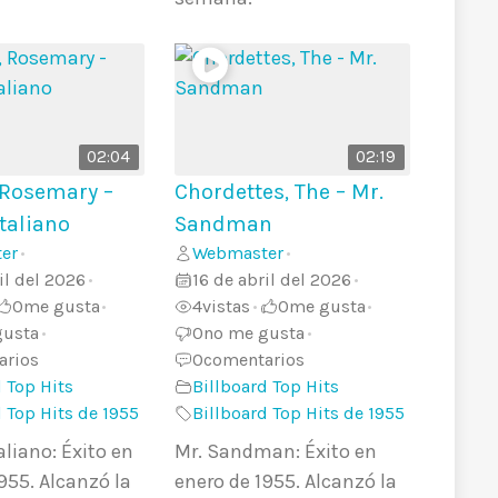
02:04
02:19
 Rosemary –
Chordettes, The – Mr.
taliano
Sandman
er
Webmaster
•
•
il del 2026
16 de abril del 2026
•
•
0
me gusta
4
vistas
0
me gusta
•
•
•
gusta
0
no me gusta
•
•
arios
0
comentarios
 Top Hits
Billboard Top Hits
d Top Hits de 1955
Billboard Top Hits de 1955
liano: Éxito en
Mr. Sandman: Éxito en
955. Alcanzó la
enero de 1955. Alcanzó la