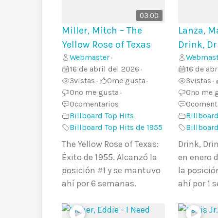
03:00
Miller, Mitch – The
Lanza, Ma
Yellow Rose of Texas
Drink, Dr
Webmaster
Webmast
•
16 de abril del 2026
16 de abr
•
3
vistas
0
me gusta
3
vistas
•
•
•
0
no me gusta
0
no me 
•
0
comentarios
0
coment
Billboard Top Hits
Billboard
Billboard Top Hits de 1955
Billboar
The Yellow Rose of Texas:
Drink, Dri
Éxito de 1955. Alcanzó la
en enero d
posición #1 y se mantuvo
la posició
ahí por 6 semanas.
ahí por 1