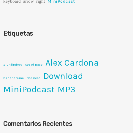
MiniPodcast
Etiquetas
Alex Cardona
2 Unlimited
Ace of Base
Download
Bananarama
Bee Gees
MiniPodcast
MP3
Comentarios Recientes