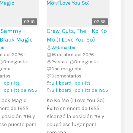
03:19
02:38
., Sammy –
Crew-Cuts, The – Ko Ko
 Black Magic
Mo (I Love You So)
er
Webmaster
•
•
il del 2026
16 de abril del 2026
•
•
0
me gusta
2
vistas
0
me gusta
•
•
•
gusta
0
no me gusta
•
•
arios
0
comentarios
 Top Hits
Billboard Top Hits
d Top Hits de 1955
Billboard Top Hits de 1955
Black Magic:
Ko Ko Mo (I Love You So):
nero de 1955.
Éxito en enero de 1955.
 posición #16 y
Alcanzó la posición #6 y
ese puesto por 1
ocupó ese lugar por 1
semana.