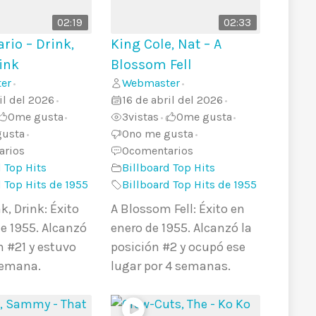
02:19
02:33
rio – Drink,
King Cole, Nat – A
ink
Blossom Fell
er
Webmaster
•
•
il del 2026
16 de abril del 2026
•
•
0
me gusta
3
vistas
0
me gusta
•
•
•
gusta
0
no me gusta
•
•
arios
0
comentarios
 Top Hits
Billboard Top Hits
d Top Hits de 1955
Billboard Top Hits de 1955
nk, Drink: Éxito
A Blossom Fell: Éxito en
e 1955. Alcanzó
enero de 1955. Alcanzó la
n #21 y estuvo
posición #2 y ocupó ese
 semana.
lugar por 4 semanas.