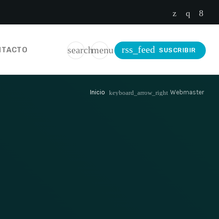
rss_feed
search
menu
NTACTO
SUSCRIBIR
Inicio
Webmaster
keyboard_arrow_right