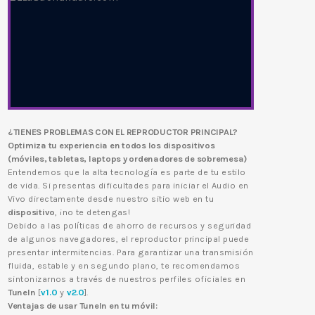
¿TIENES PROBLEMAS CON EL REPRODUCTOR PRINCIPAL?
Optimiza tu experiencia en todos los dispositivos
(móviles, tabletas, laptops y ordenadores de sobremesa)
Entendemos que la alta tecnología es parte de tu estilo
de vida. Si presentas dificultades para iniciar el Audio en
Vivo directamente desde nuestro sitio web en tu
dispositivo
, ¡no te detengas!
Debido a las políticas de ahorro de recursos y seguridad
de algunos navegadores, el reproductor principal puede
presentar intermitencias. Para garantizar una transmisión
fluida, estable y en segundo plano, te recomendamos
sintonizarnos a través de nuestros perfiles oficiales en
TuneIn
[
v1.0
y
v2.0
].
Ventajas de usar TuneIn en tu móvil: