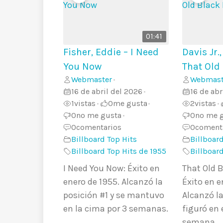
01:41
Fisher, Eddie – I Need
Davis Jr
You Now
That Old
Webmaster
Webmast
•
16 de abril del 2026
16 de abr
•
1
vistas
0
me gusta
2
vistas
•
•
•
0
no me gusta
0
no me 
•
0
comentarios
0
coment
Billboard Top Hits
Billboard
Billboard Top Hits de 1955
Billboar
I Need You Now: Éxito en
That Old 
enero de 1955. Alcanzó la
Éxito en e
posición #1 y se mantuvo
Alcanzó la
en la cima por 3 semanas.
figuró en 
semana.