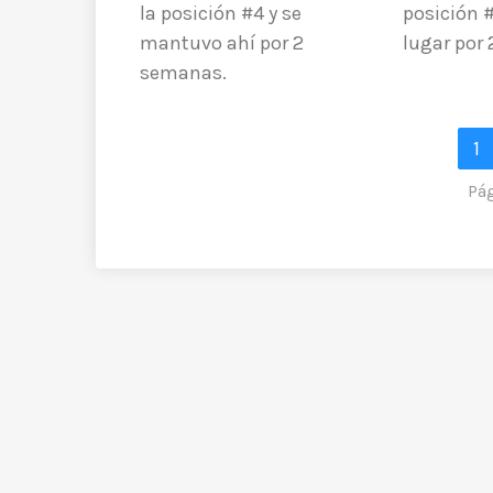
la posición #4 y se
posición 
mantuvo ahí por 2
lugar por
semanas.
1
Pág