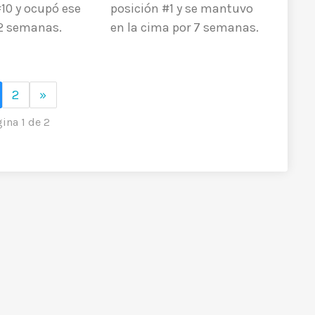
#10 y ocupó ese
posición #1 y se mantuvo
 2 semanas.
en la cima por 7 semanas.
2
»
ina 1 de 2